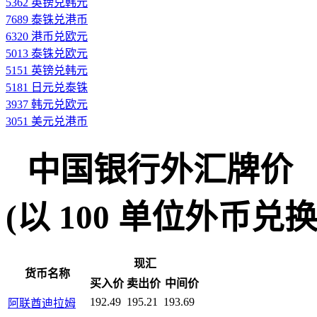
5362 英镑兑韩元
7689 泰铢兑港币
6320 港币兑欧元
5013 泰铢兑欧元
5151 英镑兑韩元
5181 日元兑泰铢
3937 韩元兑欧元
3051 美元兑港币
中国银行外汇牌价
(以 100 单位外币兑换人民
现汇
货币名称
买入价
卖出价
中间价
192.49
195.21
193.69
阿联酋迪拉姆