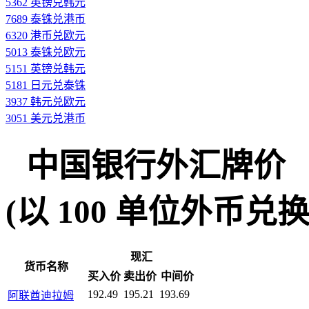
5362 英镑兑韩元
7689 泰铢兑港币
6320 港币兑欧元
5013 泰铢兑欧元
5151 英镑兑韩元
5181 日元兑泰铢
3937 韩元兑欧元
3051 美元兑港币
中国银行外汇牌价
(以 100 单位外币兑换人民
现汇
货币名称
买入价
卖出价
中间价
192.49
195.21
193.69
阿联酋迪拉姆